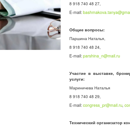
8 918 740 48 27,
E-mail:
bashmakova.tanya@gmai
Общие вопросы:
Паршина Наталья,
8 918 740 48 24,
E-mail:
parshina_n@mail.ru
Участие в выставке, брони
услуги:
Мариничева Наталья
8 918 740 48 29,
E-mail:
congress_pr@mail.ru
,
co
Технический организатор ко