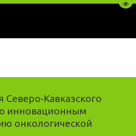
Пере
 Северо-Кавказского
ию инновационным
тию онкологической
.