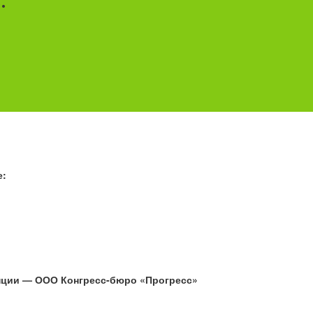
е:
нции — ООО Конгресс-бюро «Прогресс»