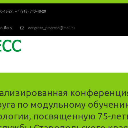
40-48-27
,
+7 (918) 740-48-29
на-Дону
congress_progress@mail.ru
иализированная конференция
руга по модульному обучен
ологии, посвященную 75-ле
службы Старопольского края