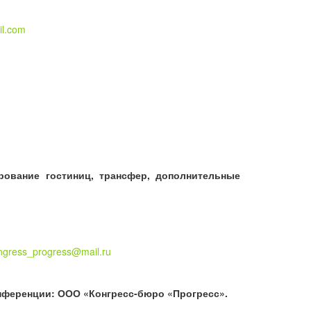
l.com
рование гостиниц, трансфер, дополнительные
ngress_progress@mail.ru
нференции: ООО «Конгресс-бюро «Прогресс».