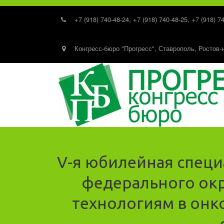
+7 (918) 740-48-24
,
+7 (918) 740-48-25
,
+7 (918) 7
Конгресс-бюро "Прогресс"
,
Ставрополь, Ростов-
V-я юбилейная спец
федерального ок
технологиям в онк