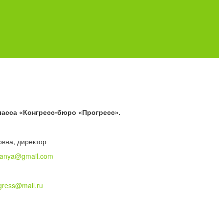
ласса «Конгресс-бюро «Прогресс».
вна, директор
tanya@gmail.com
gress@mail.ru