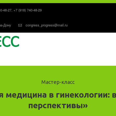
40-48-27
,
+7 (918) 740-48-29
на-Дону
congress_progress@mail.ru
Мастер-класс
я медицина в гинекологии: 
перспективы»