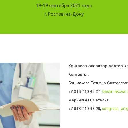
18-19 сентября 2021 года
г. Ростов-на-Дону
Конгресс-оператор мастер-к
Контакты:
Башмакова Татьяна Святославо
+7 918 740 48 27,
bashmakova.
Мариничева Наталья
+7 918 740 48 29
,
congress_pro