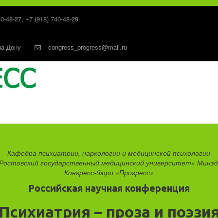
40-48-27
,
+7 (918) 740-48-29
на-Дону
congress_progress@mail.ru
Кафедра психиатрии, наркологии и медицинской психологии

остовский государственный медицинский университет» Минздр
Конгресс-бюро «Прогресс»
Российская научная конференция
Психиатрия – проза и поэзи