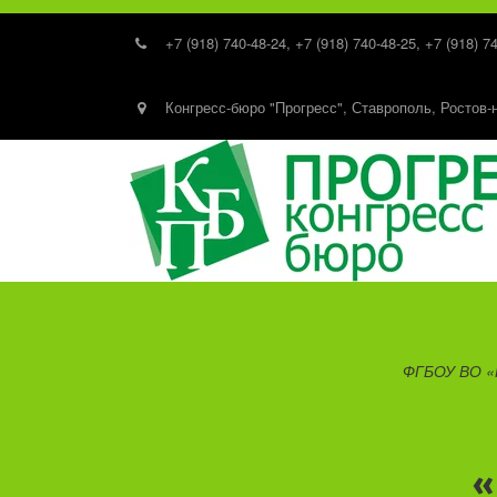
+7 (918) 740-48-24
,
+7 (918) 740-48-25
,
+7 (918) 7
Конгресс-бюро "Прогресс"
,
Ставрополь, Ростов-
ФГБОУ ВО «Р
«